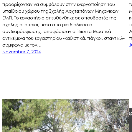
προορίζονταν να συμβάλουν στην ενεργοποίηση του
τ
υπαίθριου χώρου της Σχολής Αρχιτεκτόνων Μηχανικών
Μ
ΕΜΠ. Το εργαστήριο απευθύνθηκε σε σπουδαστές της
κ
σχολής οι οποίοι, μέσα από μία διαδικασία
π
συνδιαμόρφωσης, αποφάσισαν οι ίδιοι τα θεματικά
Α
αντικείμενα του εργαστηρίου -καθιστικά, πάγκοι, σταντ κ.λ-
π
σύμφωνα με τον…
J
November 7, 2024