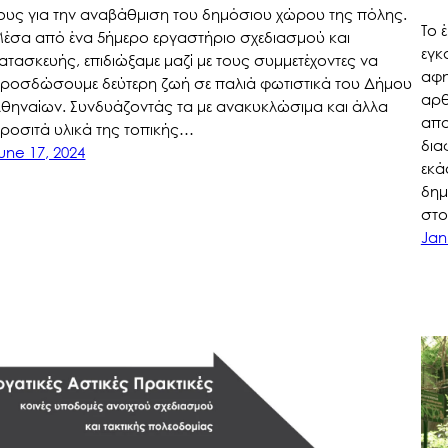
ους για την αναβάθμιση του δημόσιου χώρου της πόλης.
Το 
έσα από ένα 5ήμερο εργαστήριο σχεδιασμού και
εγκ
ατασκευής, επιδιώξαμε μαζί με τους συμμετέχοντες να
αφη
ροσδώσουμε δεύτερη ζωή σε παλιά φωτιστικά του Δήμου
αρθ
θηναίων. Συνδυάζοντάς τα με ανακυκλώσιμα και άλλα
απο
ροσιτά υλικά της τοπικής…
δια
une 17, 2024
εκά
δημ
στ
Jan