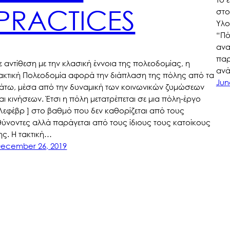
PRACTICES
στο
Υλο
“Πό
ανα
παρ
ε αντίθεση με την κλασική έννοια της πολεοδομίας, η
ανά
ακτική Πολεοδομία αφορά την διάπλαση της πόλης από τα
Jun
άτω, μέσα από την δυναμική των κοινωνικών ζυμώσεων
αι κινήσεων. Έτσι η πόλη μετατρέπεται σε μια πόλη-έργο
Λεφέβρ ] στο βαθμό που δεν καθορίζεται από τους
θύνοντες αλλά παράγεται από τους ίδιους τους κατοίκους
ης. Η τακτική…
ecember 26, 2019