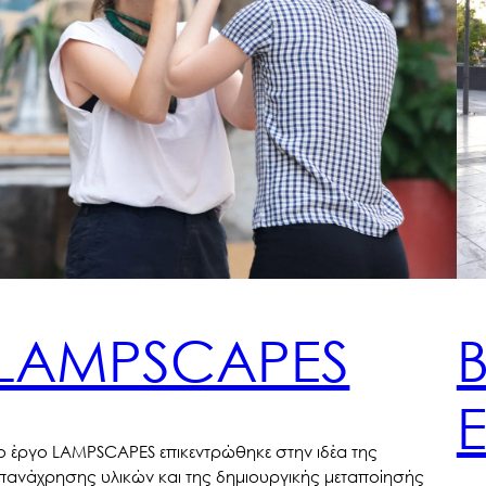
LAMPSCAPES
ο έργο LAMPSCAPES επικεντρώθηκε στην ιδέα της
πανάχρησης υλικών και της δημιουργικής μεταποίησής