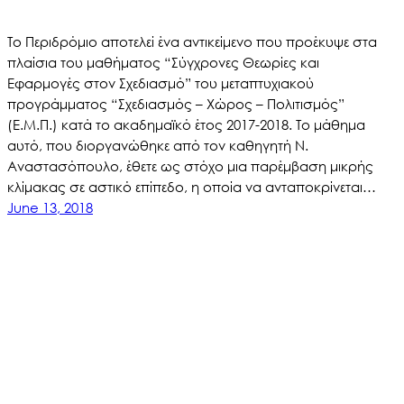
Το Περιδρόμιο αποτελεί ένα αντικείμενο που προέκυψε στα
πλαίσια του μαθήματος “Σύγχρονες Θεωρίες και
Εφαρμογές στον Σχεδιασμό” του μεταπτυχιακού
προγράμματος “Σχεδιασμός – Χώρος – Πολιτισμός”
(Ε.Μ.Π.) κατά το ακαδημαϊκό έτος 2017-2018. Το μάθημα
αυτό, που διοργανώθηκε από τον καθηγητή Ν.
Αναστασόπουλο, έθετε ως στόχο μια παρέμβαση μικρής
κλίμακας σε αστικό επίπεδο, η οποία να ανταποκρίνεται…
June 13, 2018