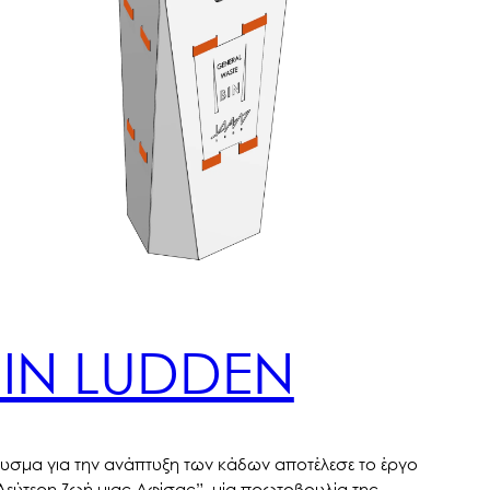
BIN LUDDEN
υσμα για την ανάπτυξη των κάδων αποτέλεσε το έργο
Δεύτερη Ζωή μιας Αφίσας”, μία πρωτοβουλία της