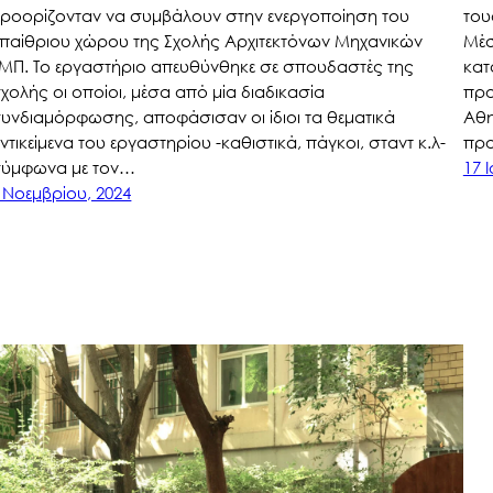
ροορίζονταν να συμβάλουν στην ενεργοποίηση του
του
παίθριου χώρου της Σχολής Αρχιτεκτόνων Μηχανικών
Μέσ
ΜΠ. Το εργαστήριο απευθύνθηκε σε σπουδαστές της
κατ
χολής οι οποίοι, μέσα από μία διαδικασία
προ
υνδιαμόρφωσης, αποφάσισαν οι ίδιοι τα θεματικά
Αθη
ντικείμενα του εργαστηρίου -καθιστικά, πάγκοι, σταντ κ.λ-
προ
ύμφωνα με τον…
17 
 Νοεμβρίου, 2024