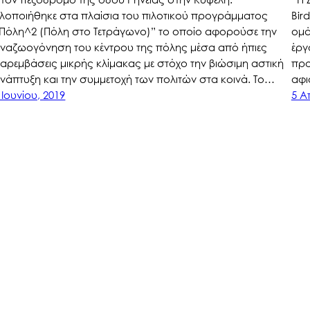
λοποιήθηκε στα πλαίσια του πιλοτικού προγράμματος
Bir
Πόλη^2 (Πόλη στο Τετράγωνο)” το οποίο αφορούσε την
ομά
ναζωογόνηση του κέντρου της πόλης μέσα από ήπιες
έργ
αρεμβάσεις μικρής κλίμακας με στόχο την βιώσιμη αστική
προ
νάπτυξη και την συμμετοχή των πολιτών στα κοινά. Το…
αφι
 Ιουνίου, 2019
5 Α