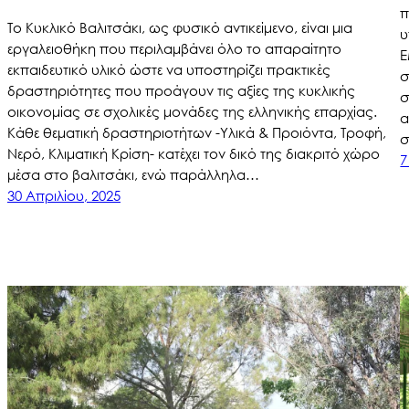
π
Το Κυκλικό Βαλιτσάκι, ως φυσικό αντικείμενο, είναι μια
υ
εργαλειοθήκη που περιλαμβάνει όλο το απαραίτητο
Ε
εκπαιδευτικό υλικό ώστε να υποστηρίζει πρακτικές
σ
δραστηριότητες που προάγουν τις αξίες της κυκλικής
σ
οικονομίας σε σχολικές μονάδες της ελληνικής επαρχίας.
α
Κάθε θεματική δραστηριοτήτων -Υλικά & Προιόντα, Τροφή,
σ
Νερό, Κλιματική Κρίση- κατέχει τον δικό της διακριτό χώρο
7
μέσα στο βαλιτσάκι, ενώ παράλληλα…
30 Απριλίου, 2025