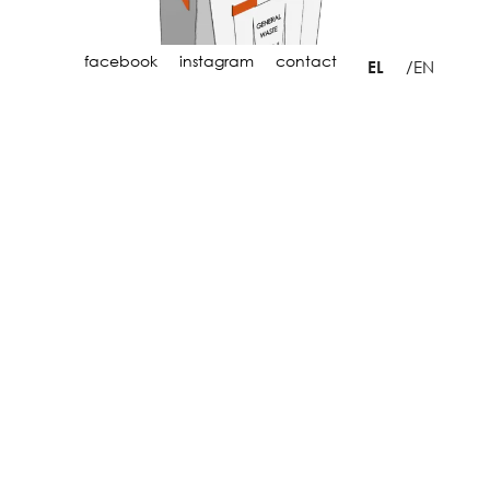
facebook
instagram
contact
EN
EL
BIN LUDDEN
Έναυσμα για την ανάπτυξη των κάδων αποτέλεσε το έργο “Η
Δεύτερη Ζωή μιας Αφίσας”, μία πρωτοβουλία της Birdland
Promo & Communications σε συνεργασία με την ομάδα μας,
το Dock τη 4share και το Rokani. Στόχος του έργου ήταν η
μείωση της περιβαλλοντικής επιβάρυνσης που προκαλούν τα