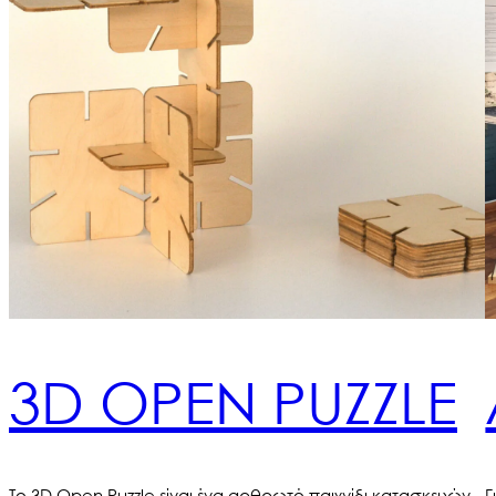
3D OPEN PUZZLE
Το 3D Open Puzzle είναι ένα αρθρωτό παιχνίδι κατασκευών
Γ