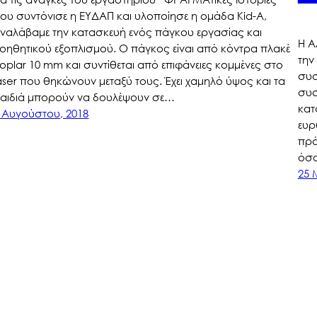
ου συντόνισε η ΕΥΔΑΠ και υλοποίησε η ομάδα Kid-A,
ναλάβαμε την κατασκευή ενός πάγκου εργασίας και
Η Α
οηθητικού εξοπλισμού. Ο πάγκος είναι από κόντρα πλακέ
την
oplar 10 mm και συντίθεται από επιφάνειες κομμένες στο
συσ
aser που θηκώνουν μεταξύ τους. Έχει χαμηλό ύψος και τα
συσ
αιδιά μπορούν να δουλέψουν σε…
κατ
 Αυγούστου, 2018
ευρ
πρό
όσο
25 