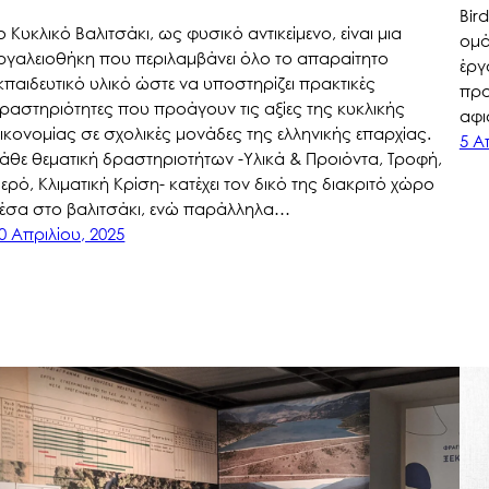
Bir
ο Κυκλικό Βαλιτσάκι, ως φυσικό αντικείμενο, είναι μια
ομά
ργαλειοθήκη που περιλαμβάνει όλο το απαραίτητο
έργ
κπαιδευτικό υλικό ώστε να υποστηρίζει πρακτικές
προ
ραστηριότητες που προάγουν τις αξίες της κυκλικής
αφι
ικονομίας σε σχολικές μονάδες της ελληνικής επαρχίας.
5 Α
άθε θεματική δραστηριοτήτων -Υλικά & Προιόντα, Τροφή,
ερό, Κλιματική Κρίση- κατέχει τον δικό της διακριτό χώρο
έσα στο βαλιτσάκι, ενώ παράλληλα…
0 Απριλίου, 2025