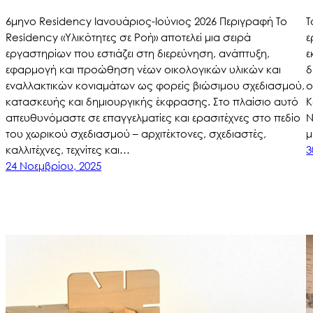
6μηνο Residency Ιανουάριος-Ιούνιος 2026 Περιγραφή Το
Τ
Residency «Υλικότητες σε Ροή» αποτελεί μια σειρά
ε
εργαστηρίων που εστιάζει στη διερεύνηση, ανάπτυξη,
ε
εφαρμογή και προώθηση νέων οικολογικών υλικών και
δ
εναλλακτικών κονιαμάτων ως φορείς βιώσιμου σχεδιασμού,
ο
κατασκευής και δημιουργικής έκφρασης. Στο πλαίσιο αυτό
Κ
απευθυνόμαστε σε επαγγελματίες και ερασιτέχνες στο πεδίο
Ν
του χωρικού σχεδιασμού – αρχιτέκτονες, σχεδιαστές,
μ
καλλιτέχνες, τεχνίτες και…
3
24 Νοεμβρίου, 2025