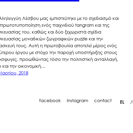
λληλεγγύη Λέσβου μας εμπιστεύτηκε με το σχεδιασμό και
 πρωτοτυποποίηση ενός παιχνιδιού tangram και της
κευασίας του, καθώς και δύο ξεχωριστά σχέδια
κευασίας μοναδικών ζωγραφικών puzzle και την
ασκευή τους. Αυτή η πρωτοβουλία αποτελεί μέρος ενός
ύτερου έργου με στόχο την παροχή υποστήριξης στους
σφυγες, προωθώντας τόσο την πολιτιστική ανταλλαγή,
 και την οικονομική…
Μαρτίου, 2018
facebook
instagram
contact
EL