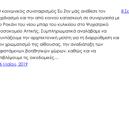
 κοινωνικός συνεταιρισμός Ευ Ζην μάς ανέθεσε τον
8 Σ
χεδιασμό και την από κοινού κατασκευή σε συνεργασία με
ο Ροκάνι του νέου μπαρ του κυλικείου στο Ψυχιατρικό
οσοκομείο Αττικής. Συμπληρωματικά αναλάβαμε να
υντάξουμε την αρχιτεκτονική μελέτη για τη διαρρύθμιση και
ον χρωματισμό της αίθουσας, την αναδιάταξη των
φιστάμενων βοηθητικών χώρων, καθώς και να
πιβλέψουμε τις οικοδομικές…
6 Μαΐου, 2019