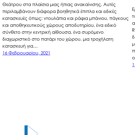
Θεάτρου στα πλαίσια μιας ήπιας ανακαίνισης. Αυτές
Ε
περιλαμβάνουν διάφορα βοηθητικά έπιπλα και ειδικές
τ
κατασκευές όπως: ντουλάπια και ράφια μπάνιου, πάγκους
α
και αποθηκευτικούς χώρους αποδυτηρίου, ένα ειδικό
R
σύνθετο στην κεντρική αίθουσα, ένα συρόμενο
δ
διαχωριστικό στο πατάρι του χώρου, μια τροχήλατη
μ
κατασκευή για…
π
16 Φεβρουαρίου, 2021
ο
1