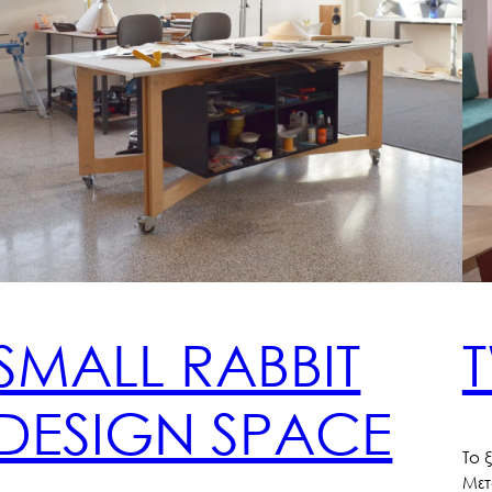
SMALL RABBIT
DESIGN SPACE
Το 
Μετ