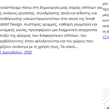
για
ργαστήκαμε πάνω στη δημιουργία μιας σειράς επίπλων για
προ
ις ανάγκες εργασίας, συνεδρίασης αλλά και έκθεσης και
μικ
ποθήκευσης υλικών/πρωτοτύπων στο ατελιέ της Small
κεν
abbit Design. Αυστηρές γραμμές, καθαρή γεωμετρία και
ανα
υναμικές γωνίες προσφέρουν μια διαχρονική ισορροπία
τη 
εταξύ της φόρμας των διαφορετικών επίπλων, του
12 
εριβάλλοντος όπου φιλοξενούνται και του χώρου που
ρίζουν ανάλογα με τη χρήση τους. Τα υλικά…
1 Δεκεμβρίου, 2020