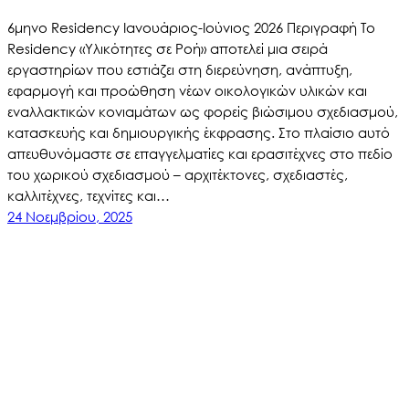
6μηνο Residency Ιανουάριος-Ιούνιος 2026 Περιγραφή Το
Residency «Υλικότητες σε Ροή» αποτελεί μια σειρά
εργαστηρίων που εστιάζει στη διερεύνηση, ανάπτυξη,
εφαρμογή και προώθηση νέων οικολογικών υλικών και
εναλλακτικών κονιαμάτων ως φορείς βιώσιμου σχεδιασμού,
κατασκευής και δημιουργικής έκφρασης. Στο πλαίσιο αυτό
απευθυνόμαστε σε επαγγελματίες και ερασιτέχνες στο πεδίο
του χωρικού σχεδιασμού – αρχιτέκτονες, σχεδιαστές,
καλλιτέχνες, τεχνίτες και…
24 Νοεμβρίου, 2025