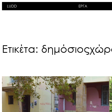
Μετάβαση
LUDD
ΕΡΓΑ
στο
περιεχόμενο
Ετικέτα:
δημόσιοςχώρ