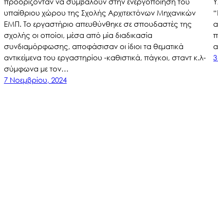
προορίζονταν να συμβάλουν στην ενεργοποίηση του
Υ
υπαίθριου χώρου της Σχολής Αρχιτεκτόνων Μηχανικών
“
ΕΜΠ. Το εργαστήριο απευθύνθηκε σε σπουδαστές της
α
σχολής οι οποίοι, μέσα από μία διαδικασία
π
συνδιαμόρφωσης, αποφάσισαν οι ίδιοι τα θεματικά
α
αντικείμενα του εργαστηρίου -καθιστικά, πάγκοι, σταντ κ.λ-
3
σύμφωνα με τον…
7 Νοεμβρίου, 2024
LUDD