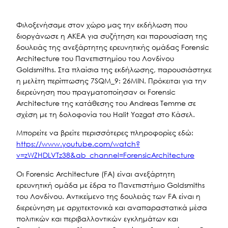
Φιλοξενήσαμε στον χώρο μας την εκδήλωση που
διοργάνωσε η ΑΚΕΑ για συζήτηση και παρουσίαση της
δουλειάς της ανεξάρτητης ερευνητικής ομάδας Forensic
Architecture του Πανεπιστημίου του Λονδίνου
Goldsmiths. Στα πλαίσια της εκδήλωσης, παρουσιάστηκε
η μελέτη περίπτωσης 7SQM_9: 26MIN. Πρόκειται για την
διερεύνηση που πραγματοποίησαν οι Forensic
Architecture της κατάθεσης του Andreas Temme σε
σχέση με τη δολοφονία του Halit Yozgat στο Κάσελ.
Μπορείτε να βρείτε περισσότερες πληροφορίες εδώ:
https://www.youtube.com/watch?
v=zWZHDLVTz38&ab_channel=ForensicArchitecture
Οι Forensic Architecture (FA) είναι ανεξάρτητη
ερευνητική ομάδα με έδρα το Πανεπιστήμιο Goldsmiths
του Λονδίνου. Αντικείμενο της δουλειάς των FA είναι η
διερεύνηση με αρχιτεκτονικά και αναπαραστατικά μέσα
πολιτικών και περιβαλλοντικών εγκλημάτων και