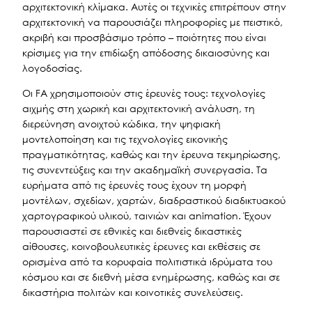
αρχιτεκτονική κλίμακα. Αυτές οι τεχνικές επιτρέπουν στην
αρχιτεκτονική να παρουσιάζει πληροφορίες με πειστικό,
ακριβή και προσβάσιμο τρόπο – ποιότητες που είναι
κρίσιμες για την επιδίωξη απόδοσης δικαιοσύνης και
λογοδοσίας.
Οι FA χρησιμοποιούν στις έρευνές τους: τεχνολογίες
αιχμής στη χωρική και αρχιτεκτονική ανάλυση, τη
διερεύνηση ανοιχτού κώδικα, την ψηφιακή
μοντελοποίηση και τις τεχνολογίες εικονικής
πραγματικότητας, καθώς και την έρευνα τεκμηρίωσης,
τις συνεντεύξεις και την ακαδημαϊκή συνεργασία. Τα
ευρήματα από τις έρευνές τους έχουν τη μορφή
μοντέλων, σχεδίων, χαρτών, διαδραστικού διαδικτυακού
χαρτογραφικού υλικού, ταινιών και animation. Έχουν
παρουσιαστεί σε εθνικές και διεθνείς δικαστικές
αίθουσες, κοινοβουλευτικές έρευνες και εκθέσεις σε
ορισμένα από τα κορυφαία πολιτιστικά ιδρύματα του
κόσμου και σε διεθνή μέσα ενημέρωσης, καθώς και σε
δικαστήρια πολιτών και κοινοτικές συνελεύσεις.