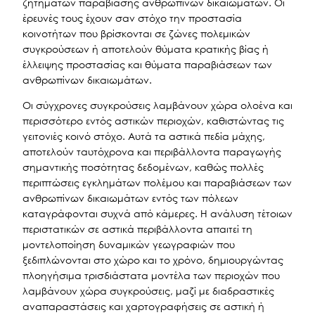
ζητημάτων παραβίασης ανθρωπίνων δικαιωμάτων. Οι
έρευνές τους έχουν σαν στόχο την προστασία
κοινοτήτων που βρίσκονται σε ζώνες πολεμικών
συγκρούσεων ή αποτελούν θύματα κρατικής βίας ή
έλλειψης προστασίας και θύματα παραβιάσεων των
ανθρωπίνων δικαιωμάτων.
Οι σύγχρονες συγκρούσεις λαμβάνουν χώρα ολοένα και
περισσότερο εντός αστικών περιοχών, καθιστώντας τις
γειτονιές κοινό στόχο. Αυτά τα αστικά πεδία μάχης,
αποτελούν ταυτόχρονα και περιβάλλοντα παραγωγής
σημαντικής ποσότητας δεδομένων, καθώς πολλές
περιπτώσεις εγκλημάτων πολέμου και παραβιάσεων των
ανθρωπίνων δικαιωμάτων εντός των πόλεων
καταγράφονται συχνά από κάμερες. Η ανάλυση τέτοιων
περιστατικών σε αστικά περιβάλλοντα απαιτεί τη
μοντελοποίηση δυναμικών γεωγραφιών που
ξεδιπλώνονται στο χώρο και το χρόνο, δημιουργώντας
πλοηγήσιμα τρισδιάστατα μοντέλα των περιοχών που
λαμβάνουν χώρα συγκρούσεις, μαζί με διαδραστικές
αναπαραστάσεις και χαρτογραφήσεις σε αστική ή